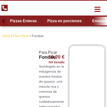
El Restau
Quiénes somos
Scroll left
Scroll left
Scro
Scro
Pizzas Enteras
Pizza en porciones
Ensala
Inicio
/
Para Picar
/ Fondue
Para Picar
10,20
€
Fondue
IVA incluido
Sumérgete en la
indulgencia de
nuestra fondue
de quesos, una
mezcla rica y
cremosa de
quesos
cuidadosamente
seleccionados,