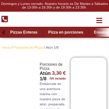
Domingos y Lunes cerrado. Nuestro horario es De Martes a Sábados
de 13:00h a 16:30h y de 19:30h a 23:30h.
El Restau
Quiénes somos
Scroll left
Scroll left
Scro
Scro
Pizzas Enteras
Pizza en porciones
Ensala
Inicio
/
Porciones de Pizza
/ Atún 1/8
Porciones de
Pizza
3,30
€
Atún
1/8
IVA incluido
Embárcate en
una aventura
marina con
nuestra pizza de
atún, preparada