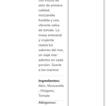
con trozos de
atún de primera
calidad,
mozzarella
fundida y una
vibrante salsa
de tomate. La
masa artesanal
y crujiente
realza los
sabores del mar,
un viaje mar
adentro en cada
porción. Suerte
a los marinos
Ingredientes:
Atún
,
Mozzarella
,
Orégano
,
Tomate
Alérgenos: