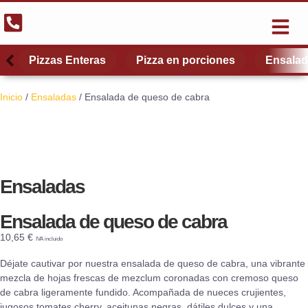
El Restau
Quiénes somos
Scroll left
Scroll left
Scro
Scro
Pizzas Enteras
Pizza en porciones
Ensala
Inicio
/
Ensaladas
/ Ensalada de queso de cabra
Ensaladas
Ensalada de queso de cabra
10,65
€
IVA incluido
Déjate cautivar por nuestra ensalada de queso de cabra, una vibrante
mezcla de hojas frescas de mezclum coronadas con cremoso queso
de cabra ligeramente fundido. Acompañada de nueces crujientes,
jugosos tomates cherry, aceitunas negras, dátiles dulces y una