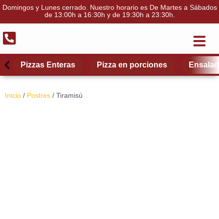
Domingos y Lunes cerrado. Nuestro horario es De Martes a Sábados
de 13:00h a 16:30h y de 19:30h a 23:30h.
El Restau
Quiénes somos
Scroll left
Scroll left
Scro
Scro
Pizzas Enteras
Pizza en porciones
Ensala
Inicio
/
Postres
/ Tiramisú