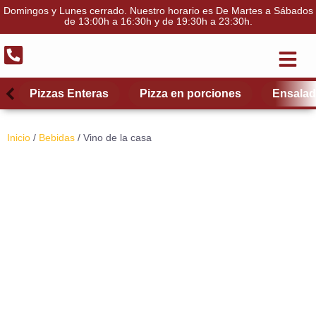
Domingos y Lunes cerrado. Nuestro horario es De Martes a Sábados
de 13:00h a 16:30h y de 19:30h a 23:30h.
El Restau
Quiénes somos
Scroll left
Scroll left
Scro
Scro
Pizzas Enteras
Pizza en porciones
Ensala
Inicio
/
Bebidas
/ Vino de la casa